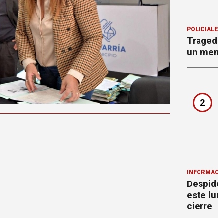
POLICIAL
Tragedi
un men
2
INFORMAC
Despido
este lu
cierre