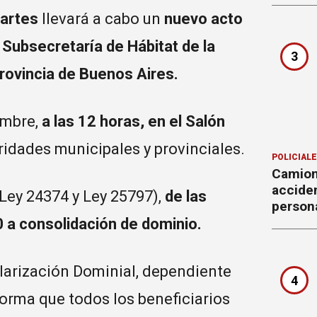
artes
llevará a cabo un
nuevo acto
a
Subsecretaría de Hábitat de la
3
rovincia de Buenos Aires.
embre,
a las 12 horas, en el Salón
oridades municipales y provinciales.
POLICIAL
Camion
accide
Ley 24374 y Ley 25797),
de las
person
 a consolidación de dominio.
ularización Dominial, dependiente
4
forma que todos los beneficiarios