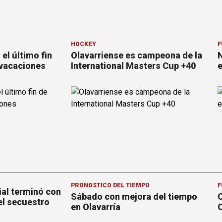
HOCKEY
F
el último fin
Olavarriense es campeona de la
N
 vacaciones
International Masters Cup +40
e
PRONOSTICO DEL TIEMPO
F
ial terminó con
Sábado con mejora del tiempo
C
el secuestro
en Olavarría
O