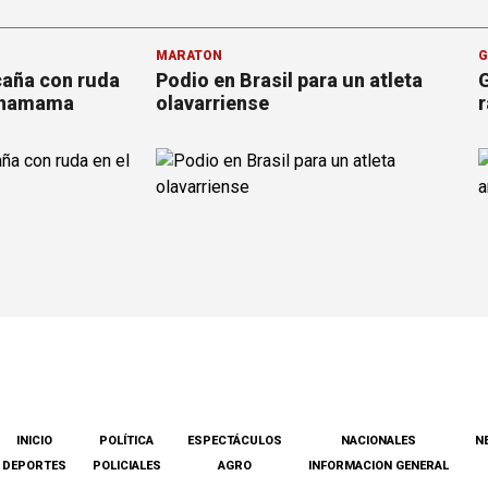
MARATÓN
G
 caña con ruda
Podio en Brasil para un atleta
G
achamama
olavarriense
r
INICIO
POLÍTICA
ESPECTÁCULOS
NACIONALES
N
DEPORTES
POLICIALES
AGRO
INFORMACION GENERAL