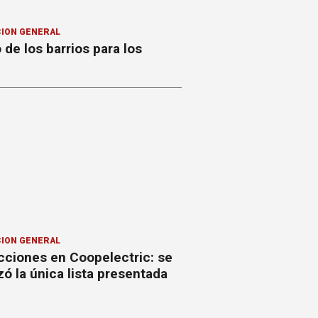
ION GENERAL
o de los barrios para los
ION GENERAL
cciones en Coopelectric: se
izó la única lista presentada