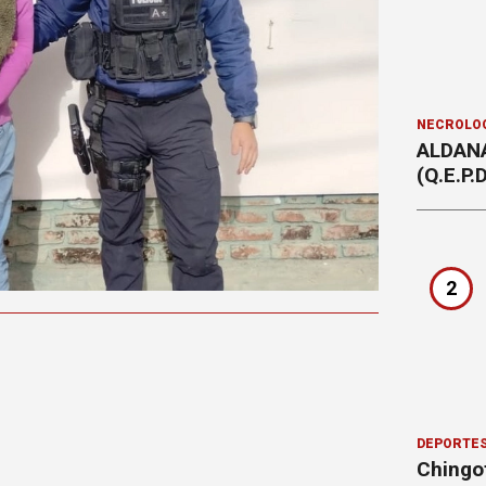
NECROLÓ
ALDAN
(Q.E.P.D
2
DEPORTE
Chingot