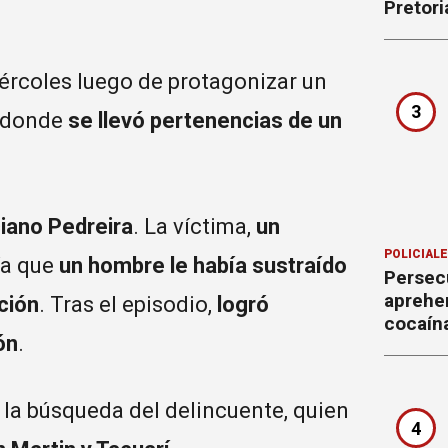
Pretori
ércoles luego de protagonizar un
3
, donde
se llevó pertenencias de un
iano Pedreira
. La víctima,
un
POLICIAL
ía que
un hombre le había sustraído
Persecu
aprehe
ción
. Tras el episodio,
logró
cocaín
ón
.
la búsqueda del delincuente, quien
4