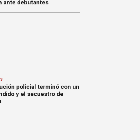
a ante debutantes
ES
ción policial terminó con un
ndido y el secuestro de
a