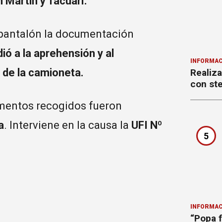
n Martin y Tacuarí.
su pantalón la documentación
ió a la aprehensión y al
INFORMAC
 de la camioneta.
Realiza
con ste
lementos recogidos fueron
a
. Interviene en la causa la
UFI Nº
5
INFORMAC
“Popa f