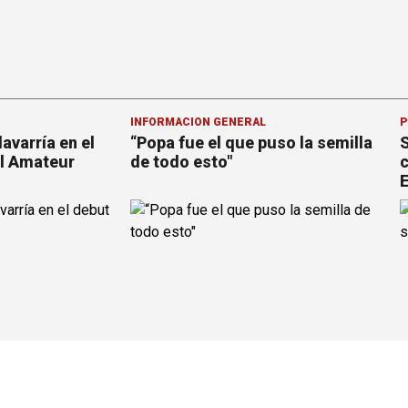
INFORMACION GENERAL
P
avarría en el
“Popa fue el que puso la semilla
S
al Amateur
de todo esto"
c
E