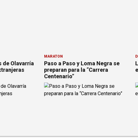
MARATÓN
D
s de Olavarría
Paso a Paso y Loma Negra se
L
tranjeras
preparan para la “Carrera
e
Centenario”