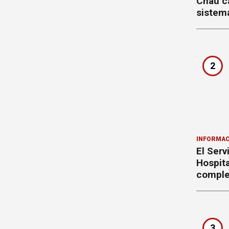
Chau ca
sistema
2
INFORMAC
El Serv
Hospita
comple
3