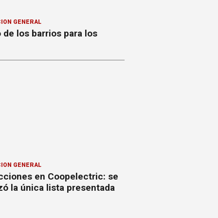
ION GENERAL
o de los barrios para los
ION GENERAL
cciones en Coopelectric: se
izó la única lista presentada