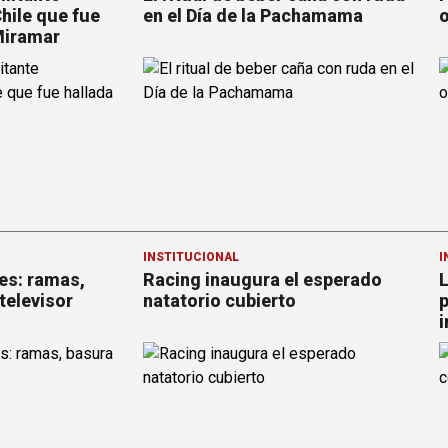
hile que fue
en el Día de la Pachamama
o
Miramar
INSTITUCIONAL
I
es: ramas,
Racing inaugura el esperado
L
televisor
natatorio cubierto
p
i