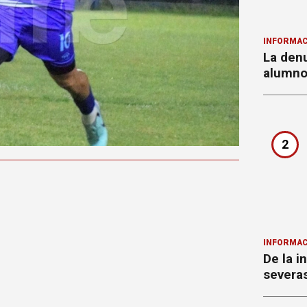
INFORMAC
La denu
alumnos
2
INFORMAC
De la i
severa