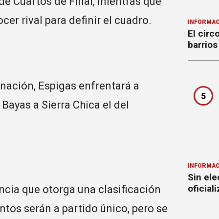
e Cuartos de Final, mientras que
r rival para definir el cuadro.
INFORMAC
El circ
barrios
inación, Espigas enfrentará a
5
s Bayas a Sierra Chica el del
INFORMAC
Sin ele
oficial
ncia que otorga una clasificación
tos serán a partido único, pero se