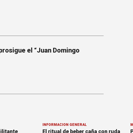
 prosigue el “Juan Domingo
INFORMACION GENERAL
M
ilitante
El ritual de beber caña con ruda
P