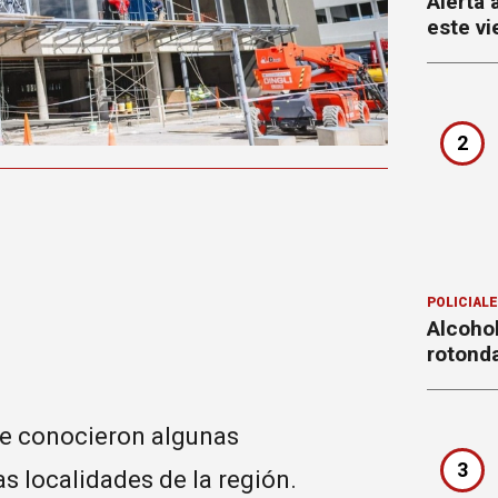
Alerta 
este vi
2
POLICIAL
Alcohol
rotond
se conocieron algunas
3
as localidades de la región.