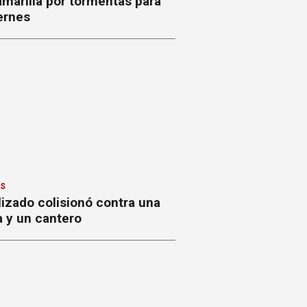
amarilla por tormentas para
ernes
ES
izado colisionó contra una
a y un cantero