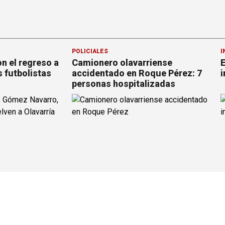
POLICIALES
I
n el regreso a
Camionero olavarriense
E
s futbolistas
accidentado en Roque Pérez: 7
i
personas hospitalizadas