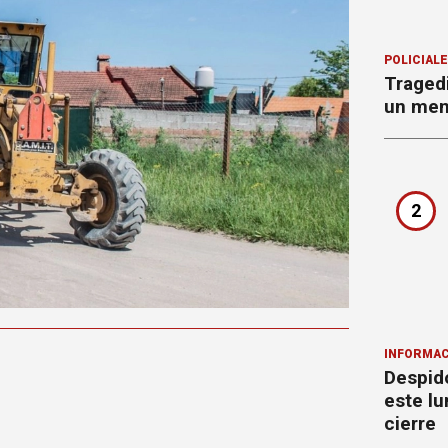
POLICIAL
Tragedi
un men
2
INFORMAC
Despido
este lu
cierre