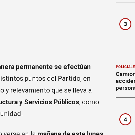
3
nera permanente se efectúan
POLICIAL
Camion
distintos puntos del Partido, en
accide
person
o y relevamiento que se lleva a
uctura y Servicios Públicos
, como
munidad.
4
 verse en la
mañana de este lunes