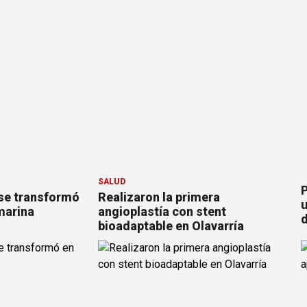
SALUD
P
se transformó
Realizaron la primera
u
marina
angioplastía con stent
d
bioadaptable en Olavarría