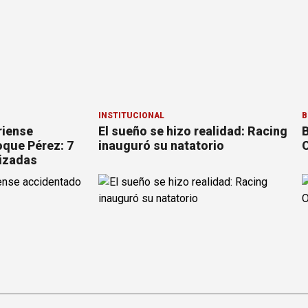
INSTITUCIONAL
B
riense
El sueño se hizo realidad: Racing
B
que Pérez: 7
inauguró su natatorio
O
izadas