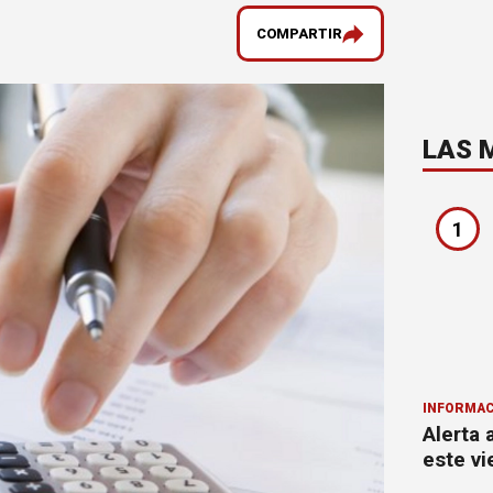
COMPARTIR
LAS 
1
INFORMAC
Alerta 
este vi