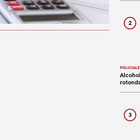
2
POLICIAL
Alcohol
rotond
3