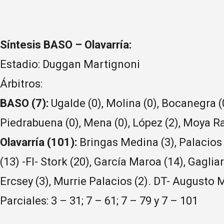
Síntesis BASO – Olavarría:
Estadio: Duggan Martignoni
Árbitros:
BASO (7):
Ugalde (0), Molina (0), Bocanegra (0)
Piedrabuena (0), Mena (0), López (2), Moya Ra
Olavarría (101):
Bringas Medina (3), Palacios (
(13) -FI- Stork (20), García Maroa (14), Gagliar
Ercsey (3), Murrie Palacios (2). DT- Augusto
Parciales: 3 – 31; 7 – 61; 7 – 79 y 7 – 101