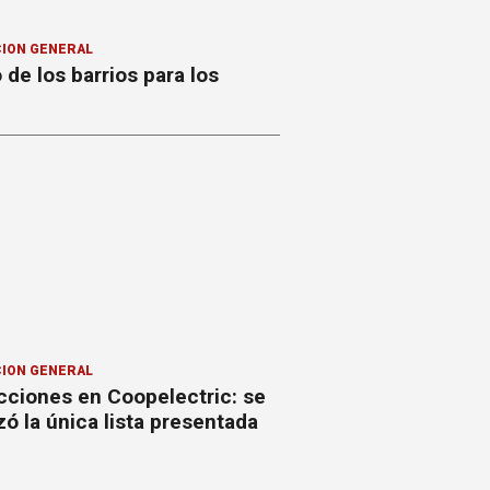
ION GENERAL
o de los barrios para los
ION GENERAL
cciones en Coopelectric: se
izó la única lista presentada