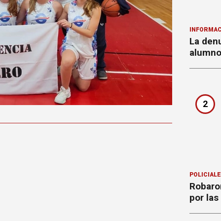
INFORMAC
La denu
alumnos
2
POLICIAL
Robaron
por la