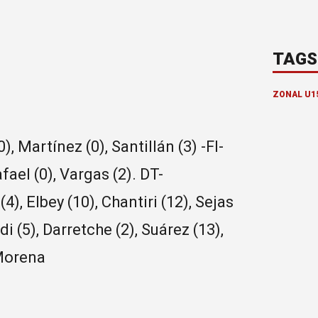
TAGS
ZONAL U1
, Martínez (0), Santillán (3) -FI-
fael (0), Vargas (2). DT-
4), Elbey (10), Chantiri (12), Sejas
di (5), Darretche (2), Suárez (13),
 Morena