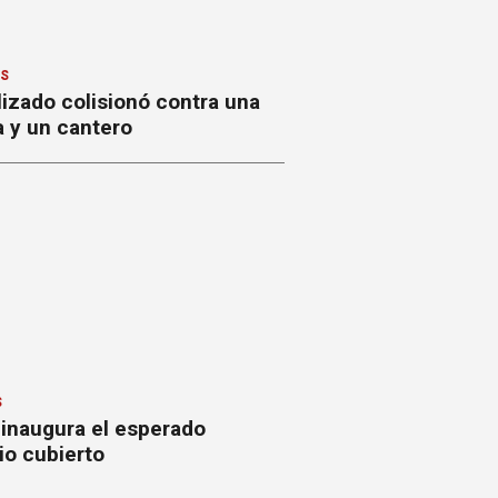
ES
izado colisionó contra una
a y un cantero
S
 inaugura el esperado
io cubierto