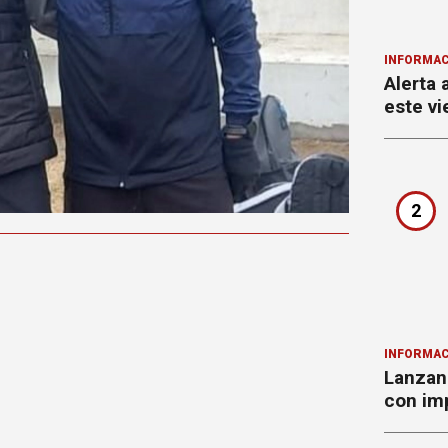
INFORMAC
Alerta 
este vi
2
INFORMAC
Lanzan 
con imp