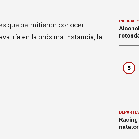
POLICIAL
nes que permitieron conocer
Alcohol
rotond
varría en la próxima instancia, la
5
DEPORTE
Racing
natator