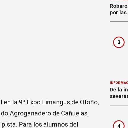
Robaron
por la
3
INFORMAC
De la i
severa
ul en la 9ª Expo Limangus de Otoño,
cado Agroganadero de Cañuelas,
pista. Para los alumnos del
4