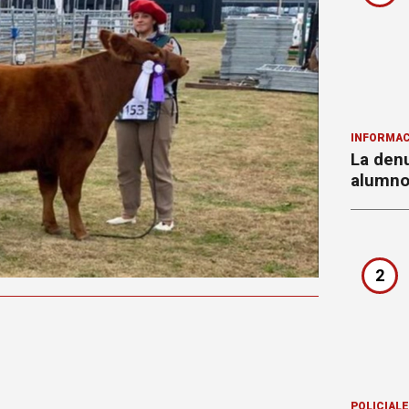
INFORMAC
La denu
alumnos
2
POLICIAL