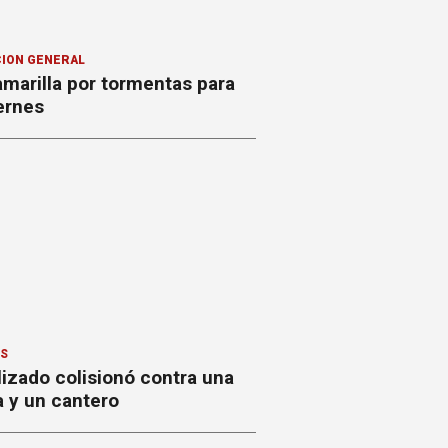
ION GENERAL
amarilla por tormentas para
ernes
ES
izado colisionó contra una
a y un cantero