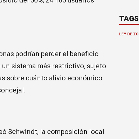
sidio del 50%; 24.185 usuarios
TAGS
LEY DE ZO
nas podrían perder el beneficio
un sistema más restrictivo, sujeto
aras sobre cuánto alivio económico
concejal.
eó Schwindt, la composición local