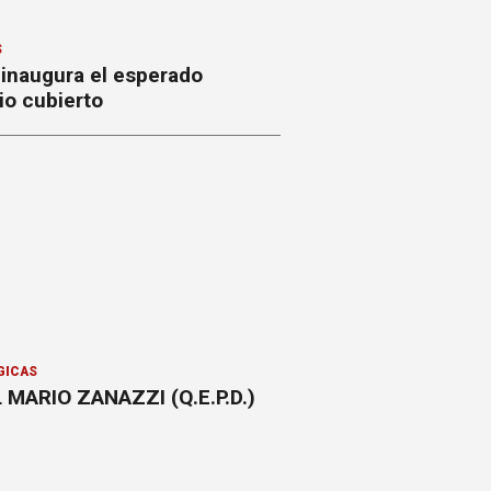
S
 inaugura el esperado
io cubierto
GICAS
 MARIO ZANAZZI (Q.E.P.D.)