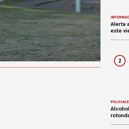
INFORMAC
Alerta 
este vi
2
POLICIAL
Alcohol
rotond