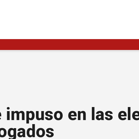
e impuso en las el
bogados