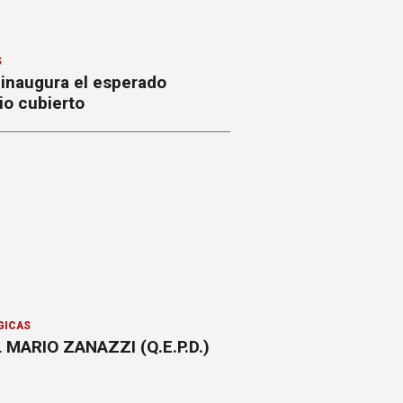
S
 inaugura el esperado
io cubierto
GICAS
 MARIO ZANAZZI (Q.E.P.D.)