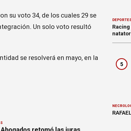
on su voto 34, de los cuales 29 se
DEPORTE
Integración. Un solo voto resultó
Racing
natator
ntidad se resolverá en mayo, en la
5
NECROLÓ
RAFAEL
OS
e Abogados retomó las juras