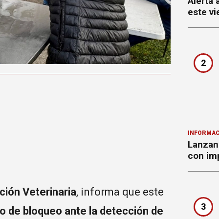
Alerta 
este vi
2
INFORMAC
Lanzan 
con imp
ción Veterinaria
, informa que este
3
o de bloqueo ante la detección de