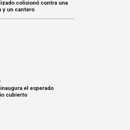
izado colisionó contra una
a y un cantero
S
 inaugura el esperado
io cubierto