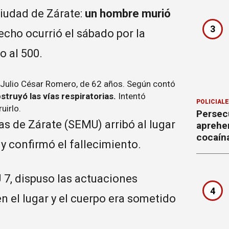
ciudad de Zárate:
un hombre murió
3
echo ocurrió el sábado por la
o al 500.
o Julio César Romero, de 62 años. Según contó
truyó las vías respiratorias.
Intentó
POLICIAL
uirlo.
Persecu
s de Zárate (SEMU) arribó al lugar
aprehe
cocaín
y confirmó el fallecimiento.
J 7, dispuso las actuaciones
4
en el lugar y el cuerpo era sometido