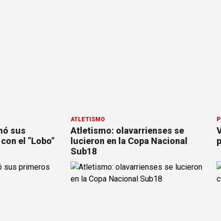
ATLETISMO
P
mó sus
Atletismo: olavarrienses se
V
con el “Lobo”
lucieron en la Copa Nacional
p
Sub18