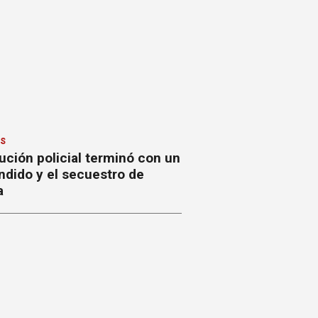
ES
ción policial terminó con un
ndido y el secuestro de
a