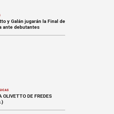
S
to y Galán jugarán la Final de
a ante debutantes
GICAS
A OLIVETTO DE FREDES
.)