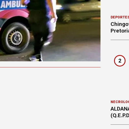
DEPORTE
Chingot
Pretori
2
NECROLÓ
ALDAN
(Q.E.P.D