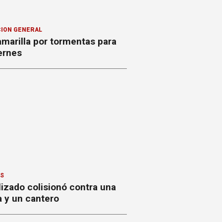
ION GENERAL
amarilla por tormentas para
ernes
ES
izado colisionó contra una
a y un cantero