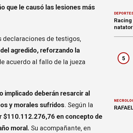
ño que le causó las lesiones más
DEPORTE
Racing
natator
s declaraciones de testigos,
del agredido, reforzando la
5
 de acuerdo al fallo de la jueza
ro implicado deberán resarcir al
NECROLÓ
cos y morales sufridos
. Según la
RAFAEL
nar $110.112.276,76 en concepto de
año moral.
Su acompañante, en