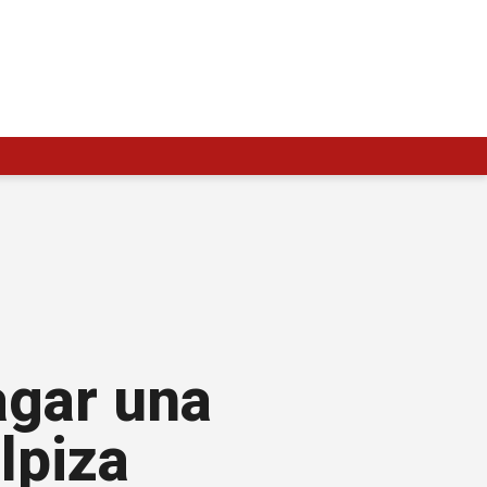
agar una
lpiza