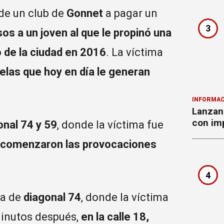
de un club de
Gonnet
a pagar un
3
s a un joven al que le propinó una
ro de la ciudad en 2016
. La víctima
elas que hoy en día le generan
INFORMAC
Lanzan 
con imp
nal 74 y 59
, donde la víctima fue
e comenzaron las provocaciones
4
la de
diagonal 74
, donde la víctima
minutos después,
en la calle 18,