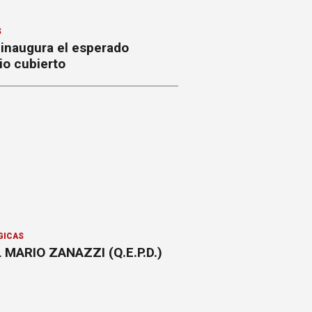
S
 inaugura el esperado
io cubierto
GICAS
 MARIO ZANAZZI (Q.E.P.D.)