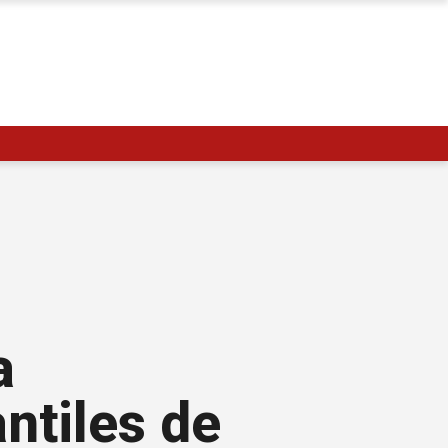
a
ntiles de