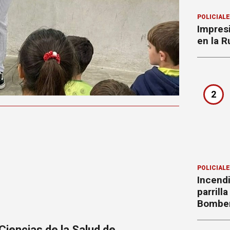
POLICIAL
Impres
en la R
2
POLICIAL
Incend
parrill
Bombe
Ciencias de la Salud de