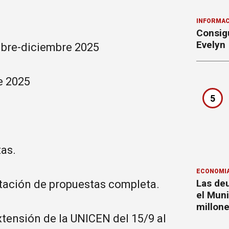
INFORMAC
Consigu
Evelyn
bre-diciembre 2025
e 2025
5
as.
ECONOMÍ
Las deu
entación de propuestas completa.
el Mun
millon
tensión de la UNICEN del 15/9 al