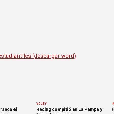
 estudiantiles (descargar word)
VÓLEY
I
ranca el
Racing compitió en La Pampa y
H