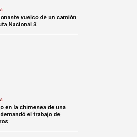
ES
ionante vuelco de un camión
uta Nacional 3
ES
io en la chimenea de una
a demandó el trabajo de
ros