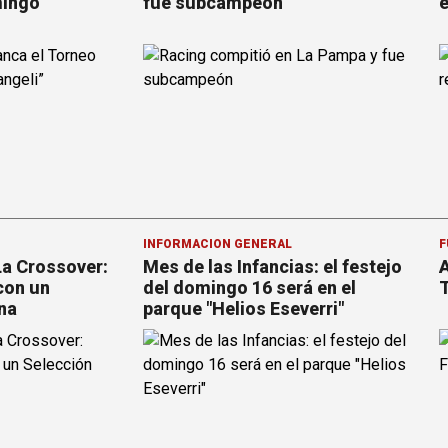
mingo
fue subcampeón
e
INFORMACION GENERAL
F
La Crossover:
Mes de las Infancias: el festejo
A
con un
del domingo 16 será en el
T
ina
parque "Helios Eseverri"