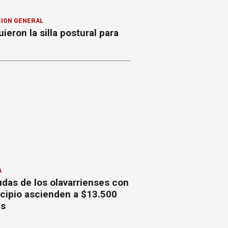
ION GENERAL
ieron la silla postural para
A
das de los olavarrienses con
icipio ascienden a $13.500
es