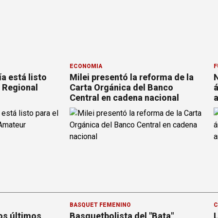
ECONOMÍA
F
a está listo
Milei presentó la reforma de la
N
l Regional
Carta Orgánica del Banco
á
Central en cadena nacional
a
BÁSQUET FEMENINO
C
os últimos
Basquetbolista del "Bata"
L