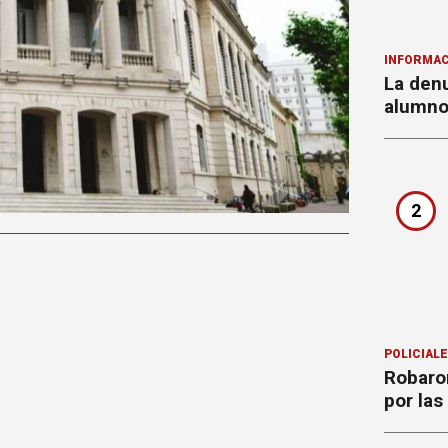
INFORMAC
La denu
alumnos
2
POLICIAL
Robaron
por la