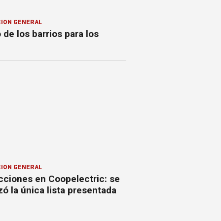
ION GENERAL
o de los barrios para los
ION GENERAL
cciones en Coopelectric: se
izó la única lista presentada