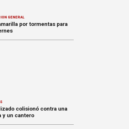
ION GENERAL
amarilla por tormentas para
ernes
ES
izado colisionó contra una
a y un cantero