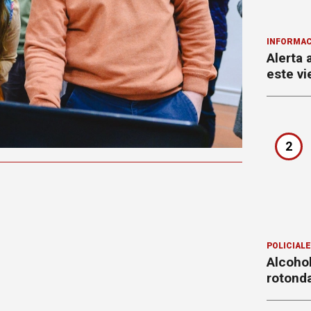
INFORMAC
Alerta 
este vi
2
POLICIAL
Alcohol
rotond