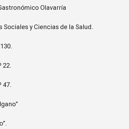
 Gastronómico Olavarría
 Sociales y Ciencias de la Salud.
 130.
º 22.
º 47.
algano”
o”.