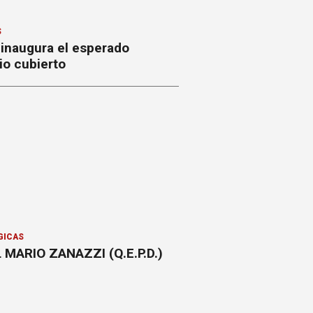
S
 inaugura el esperado
io cubierto
GICAS
 MARIO ZANAZZI (Q.E.P.D.)