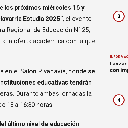
te
los próximos miércoles 16 y
3
“Olavarría Estudia 2025”
, el evento
ra Regional de Educación N° 25,
n a la oferta académica con la que
INFORMAC
Lanzan 
con imp
a en el Salón Rivadavia, donde
se
instituciones educativas tendrán
reras
. Durante ambas jornadas la
4
de 13 a 16:30 horas.
el último nivel de educación