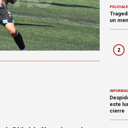
POLICIAL
Tragedi
un men
2
INFORMAC
Despido
este lu
cierre