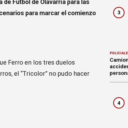
a de Fútbol de Olavarría para las
3
scenarios para marcar el comienzo
POLICIAL
Camion
e Ferro en los tres duelos
accide
person
ros, el “Tricolor” no pudo hacer
4