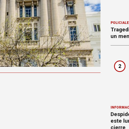
POLICIAL
Tragedi
un men
2
INFORMAC
Despido
este lu
cierre