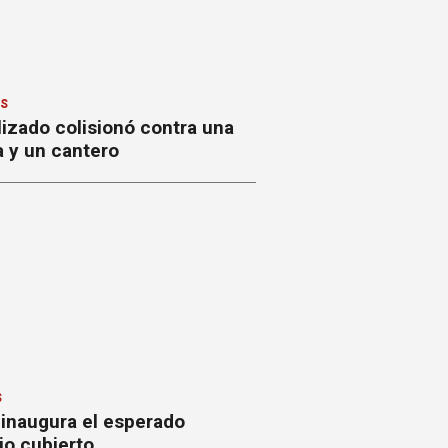
ES
izado colisionó contra una
a y un cantero
S
 inaugura el esperado
io cubierto