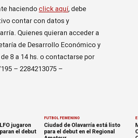
nte haciendo
click aquí
, debe
ivo contar con datos y
arría. Quienes quieran acceder a
etaría de Desarrollo Económico y
de 8 a 14 hs. o contactarse por
5/195 – 2284213075 –
FÚTBOL FEMENINO
E
 LFO jugaron
Ciudad de Olavarría está listo
M
paran el debut
para el debut en el Regional
C
Amateur
C