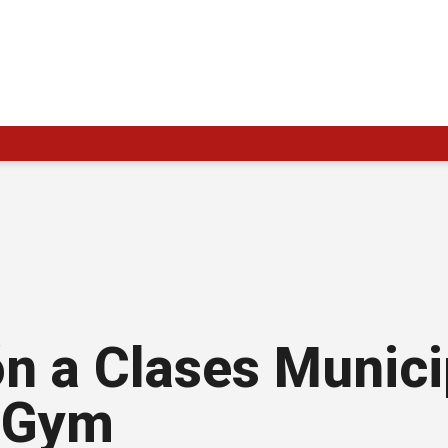
ión a Clases Munic
a Gym