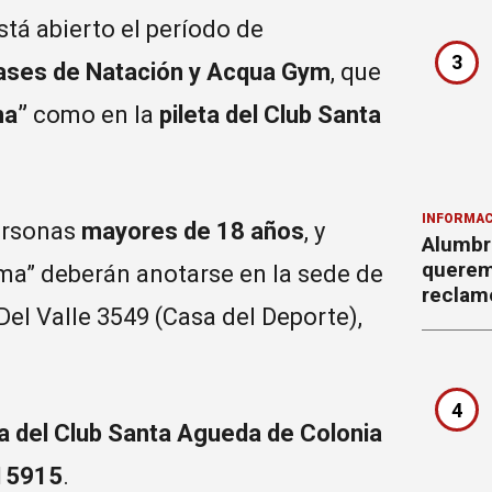
tá abierto el período de
3
ases de Natación y Acqua Gym
, que
ma”
como en la
pileta del Club Santa
INFORMAC
personas
mayores de 18 años
, y
Alumbr
querem
ima” deberán anotarse en la sede de
reclam
el Valle 3549 (Casa del Deporte),
4
ta del Club Santa Agueda de Colonia
15915
.