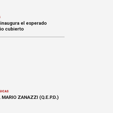
S
 inaugura el esperado
io cubierto
GICAS
 MARIO ZANAZZI (Q.E.P.D.)