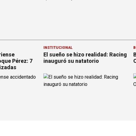
INSTITUCIONAL
B
riense
El sueño se hizo realidad: Racing
B
que Pérez: 7
inauguró su natatorio
O
izadas