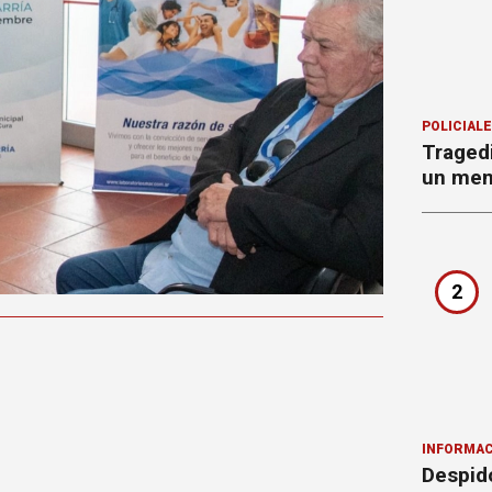
POLICIAL
Tragedi
un men
2
INFORMAC
Despido