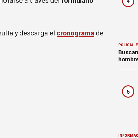
notarse a través del
formulario
4
sulta y descarga el
cronograma
de
POLICIAL
Buscan
hombre
5
INFORMAC