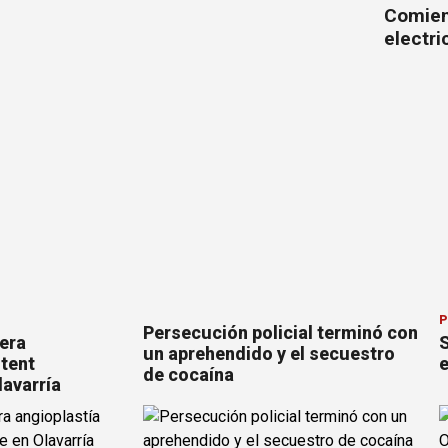
Comienz
electr
P
Persecución policial terminó con
mera
S
un aprehendido y el secuestro
stent
e
de cocaína
lavarría