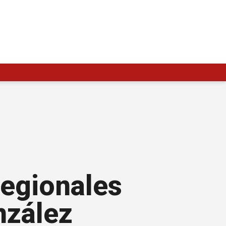
Regionales
nzález