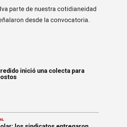
lva parte de nuestra cotidianeidad
señalaron desde la convocatoria.
redido inició una colecta para
costos
AL
olar: los sindicatos entregaron