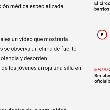
El circ
ción médica especializada.
barrios
5
iales un video que mostraría
es se observa un clima de fuerte
violencia y desorden
de los jóvenes arroja una silla en
INFORMAC
Sin ele
oficial