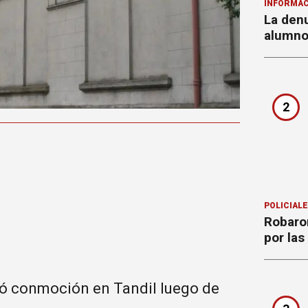
INFORMAC
La denu
alumnos
2
POLICIAL
Robaron
por la
ró conmoción en Tandil luego de