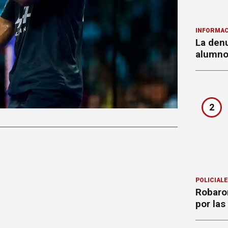
INFORMAC
La denu
alumnos
2
POLICIAL
Robaron
por la