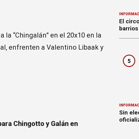
INFORMAC
El circ
barrios
a la “Chingalán” en el 20x10 en la
al, enfrenten a Valentino Libaak y
5
INFORMAC
Sin ele
oficial
para Chingotto y Galán en