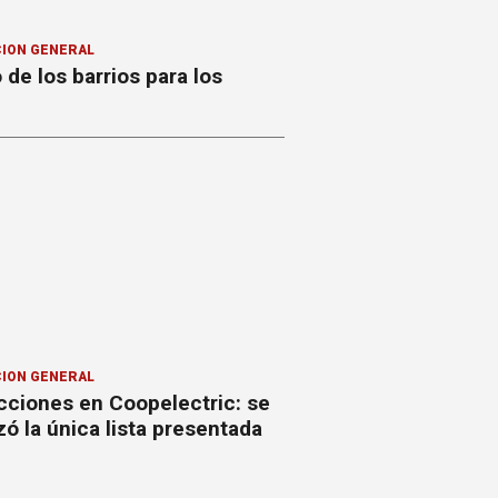
ION GENERAL
o de los barrios para los
ION GENERAL
cciones en Coopelectric: se
izó la única lista presentada