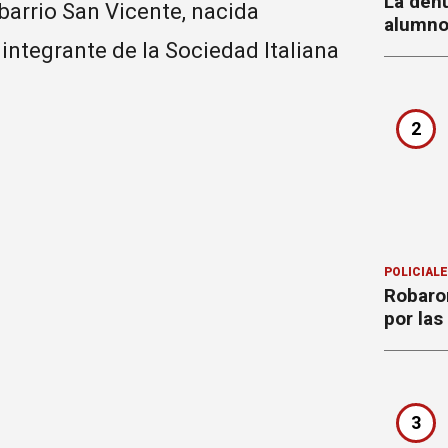
La denu
 barrio San Vicente, nacida
alumnos
 integrante de la Sociedad Italiana
2
POLICIAL
Robaron
por la
3