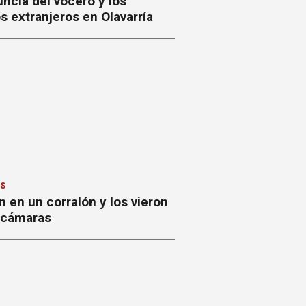
ncia del vocero y los
 extranjeros en Olavarría
ES
 en un corralón y los vieron
s cámaras