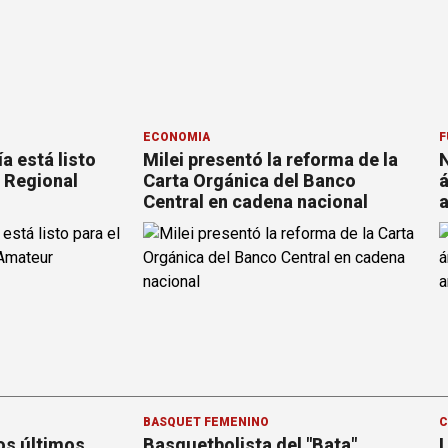
ECONOMÍA
F
a está listo
Milei presentó la reforma de la
N
l Regional
Carta Orgánica del Banco
á
Central en cadena nacional
a
BÁSQUET FEMENINO
C
os últimos
Basquetbolista del "Bata"
L