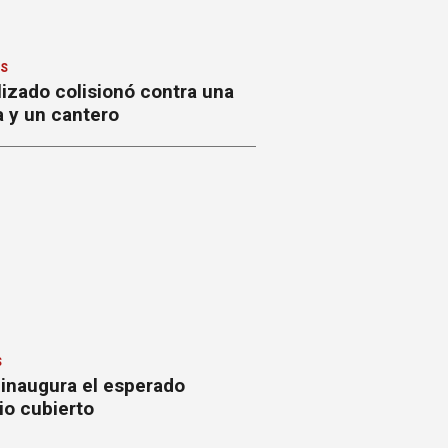
ES
izado colisionó contra una
a y un cantero
S
 inaugura el esperado
io cubierto