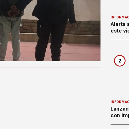
INFORMAC
Alerta 
este vi
2
INFORMAC
Lanzan 
con imp