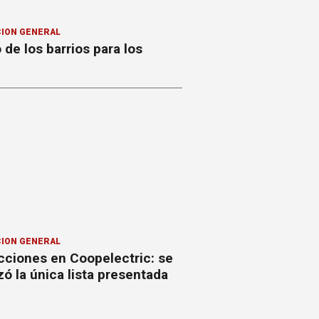
ION GENERAL
o de los barrios para los
ION GENERAL
cciones en Coopelectric: se
izó la única lista presentada