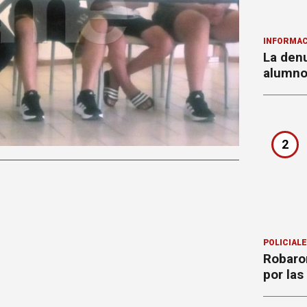
INFORMAC
La denu
alumnos
2
POLICIAL
Robaron
por la