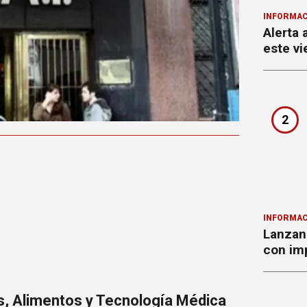
INFORMAC
Alerta 
este vi
2
INFORMAC
Lanzan 
con imp
, Alimentos y Tecnología Médica