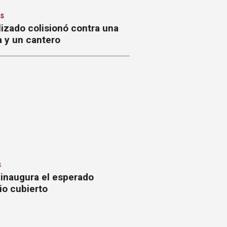
ES
izado colisionó contra una
a y un cantero
S
 inaugura el esperado
io cubierto