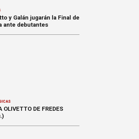
S
to y Galán jugarán la Final de
a ante debutantes
GICAS
A OLIVETTO DE FREDES
.)