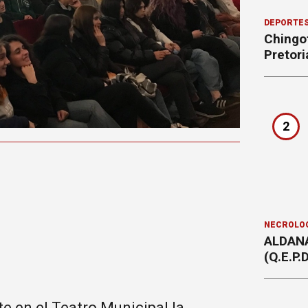
DEPORTE
Chingot
Pretori
2
NECROLÓ
ALDAN
(Q.E.P.D
e en el Teatro Municipal la