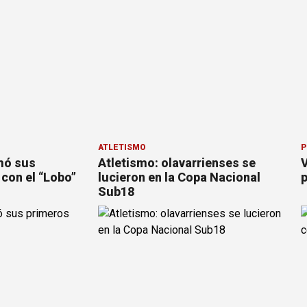
ATLETISMO
P
mó sus
Atletismo: olavarrienses se
V
con el “Lobo”
lucieron en la Copa Nacional
p
Sub18