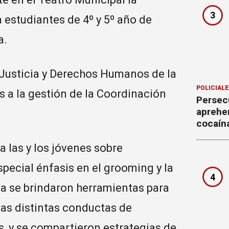
3
 estudiantes de 4º y 5º año de
a.
 Justicia y Derechos Humanos de la
POLICIAL
s a la gestión de la Coordinación
Persecu
aprehe
cocaín
a las y los jóvenes sobre
special énfasis en el grooming y la
4
ada se brindaron herramientas para
 las distintas conductas de
s, y se compartieron estrategias de