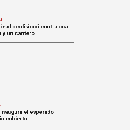
ES
izado colisionó contra una
a y un cantero
S
 inaugura el esperado
io cubierto