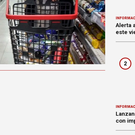
INFORMAC
Alerta 
este vi
2
INFORMAC
Lanzan 
con imp