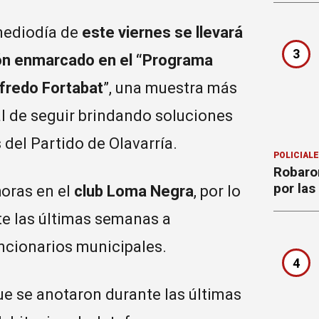
mediodía de
este viernes se llevará
3
ción enmarcado en el “Programa
lfredo Fortabat
”, una muestra más
al de seguir brindando soluciones
 del Partido de Olavarría.
POLICIAL
Robaron
por la
horas en el
club Loma Negra
, por lo
nte las últimas semanas a
ncionarios municipales.
4
ue se anotaron durante las últimas