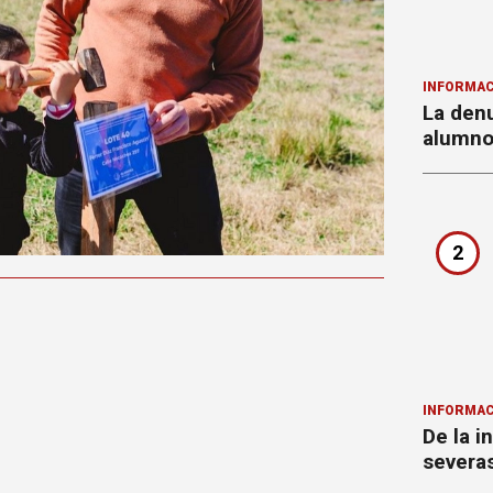
INFORMAC
La denu
alumnos
2
INFORMAC
De la i
severa