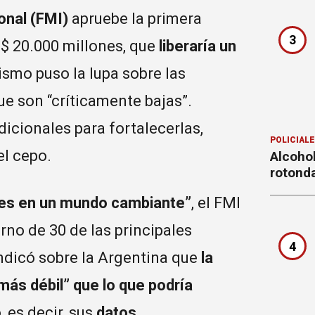
onal (FMI)
apruebe la primera
3
S$ 20.000 millones, que
liberaría un
nismo puso la lupa sobre las
ue son “críticamente bajas”.
icionales para fortalecerlas,
POLICIAL
el cepo.
Alcohol
rotond
ales en un mundo cambiante”
, el FMI
erno de 30 de las principales
4
ndicó sobre la Argentina que
la
más débil” que lo que podría
es decir, sus
datos