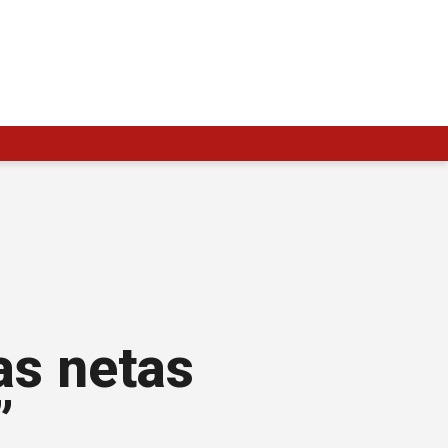
as netas
”