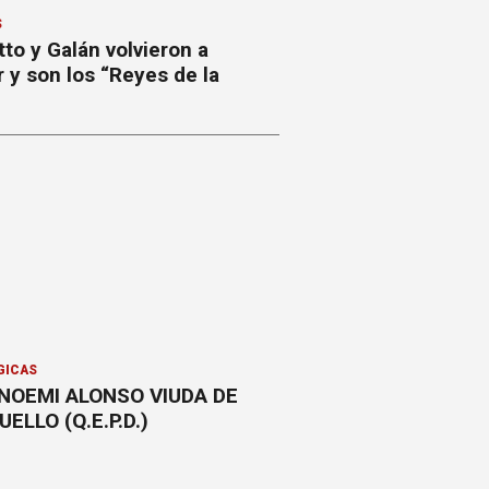
S
to y Galán volvieron a
r y son los “Reyes de la
GICAS
NOEMI ALONSO VIUDA DE
ELLO (Q.E.P.D.)