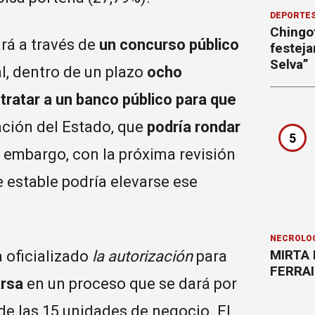
DEPORTE
Chingot
ará a través de
un concurso público
festeja
Selva”
l, dentro de un plazo
ocho
tratar a un banco público para que
ación del Estado, que
podría rondar
5
 embargo, con la próxima revisión
 estable podría elevarse ese
NECROLÓ
MIRTA 
a oficializado
la autorización
para
FERRAIU
rsa
en un proceso que se dará por
de las 15 unidades de negocio. El