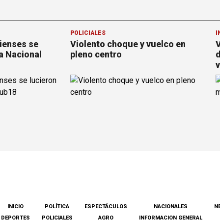
POLICIALES
I
rienses se
Violento choque y vuelco en
V
a Nacional
pleno centro
d
v
INICIO
POLÍTICA
ESPECTÁCULOS
NACIONALES
N
DEPORTES
POLICIALES
AGRO
INFORMACION GENERAL