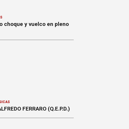
ES
to choque y vuelco en pleno
GICAS
ALFREDO FERRARO (Q.E.P.D.)