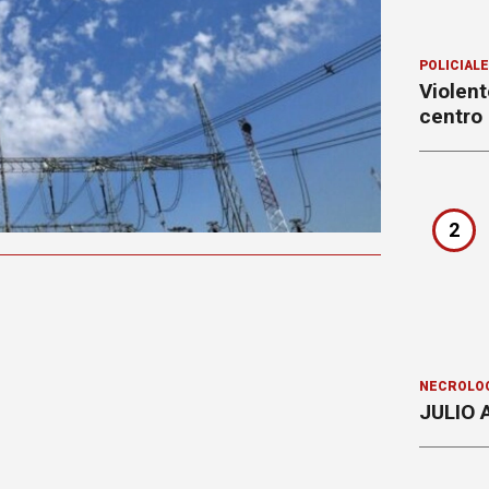
POLICIAL
Violen
centro
2
NECROLÓ
JULIO 